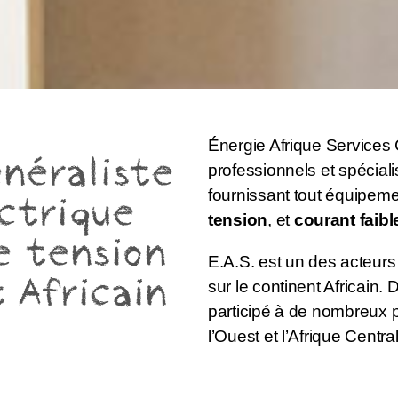
Énergie Afrique Services 
énéraliste
professionnels et spéciali
fournissant tout équipeme
ctrique
tension
, et
courant faibl
e tension
E.A.S. est un des acteurs 
 Africain
sur le continent Africain.
participé à de nombreux pr
l’Ouest et l’Afrique Centra